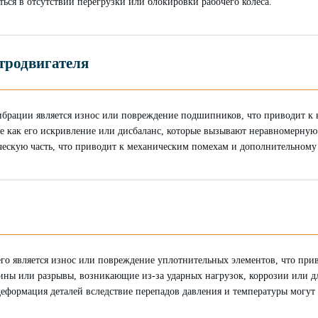
ться в отсутствии перегрузки или блокировки рабочего колеса.
тродвигателя
брации является износ или повреждение подшипников, что приводит к
ие как его искривление или дисбаланс, которые вызывают неравномерну
ческую часть, что приводит к механическим помехам и дополнительному
го является износ или повреждение уплотнительных элементов, что при
ины или разрывы, возникающие из-за ударных нагрузок, коррозии или дл
еформация деталей вследствие перепадов давления и температуры могут