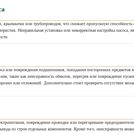
са
в, крыльчатки или трубопроводов, что снижает пропускную способность
еристик. Неправильная установка или некорректная настройка насоса, в
ости.
оса или повреждения подшипников, попадания посторонних предметов в
лем, такие как неисправность обмоток, перегрев или повреждение пуско
оррозии или отложений. Дополнительно стоит проверить отсутствие меха
ектропитания, повреждение проводки или перегоревшие предохранители.
хода из строя отдельных компонентов. Кроме того, неисправность может