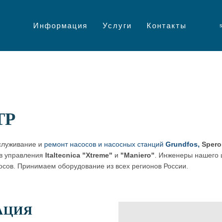
Информация
Услуги
Контакты
ТР
служивание и
ремонт насосов и насосных станций
Grundfos
,
Spero
в управления
Italtecnica "Xtreme"
и
"Maniero"
.
Инженеры нашего ц
осов.
Принимаем оборудование из всех регионов России.
АЦИЯ