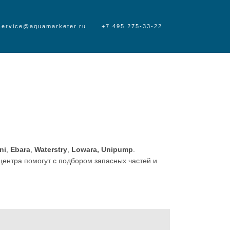
service@aquamarketer.ru
+7 495 275-33-22
ni
,
Ebara
,
Waterstry
,
Lowara, Unipump
.
ентра помогут с подбором запасных частей и